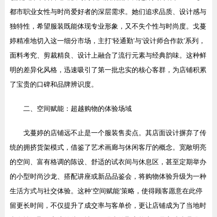
都市职业女性与时尚爱好者的深层需求。她们追求品质、设计感与
独特性，希望服装既能体现专业形象，又不失个性与时尚度。戈蔓
婷精准地切入这一细分市场，主打‘轻通勤’与‘设计师合作款’系列，
面料考究、剪裁精良、设计上融合了流行元素与经典韵味。这种鲜
明的差异化风格，迅速吸引了第一批忠实的核心客群，为店铺积累
了宝贵的口碑和品牌辨识度。
二、空间赋能：超越购物的体验场域
戈蔓婷的店铺远不止是一个服装售卖点。其店面设计摒弃了传
统的拥挤货架模式，借鉴了艺术画廊与休闲客厅的概念。宽敞明亮
的空间、富有格调的陈设、舒适的试衣间与休息区，甚至定期举办
的小型时尚沙龙、搭配讲座或新品品鉴会，将购物体验升级为一种
生活方式与社交体验。这种‘空间赋能’策略，使得顾客愿意在此停
留更长时间，不仅提升了成交率与客单价，更让店铺成为了当地时