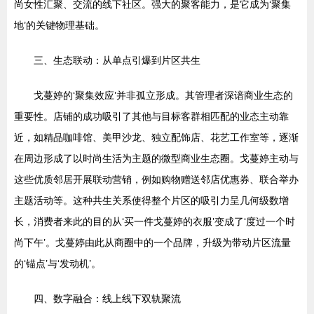
尚女性汇聚、交流的线下社区。强大的聚客能力，是它成为‘聚集
地’的关键物理基础。
三、生态联动：从单点引爆到片区共生
戈蔓婷的‘聚集效应’并非孤立形成。其管理者深谙商业生态的
重要性。店铺的成功吸引了其他与目标客群相匹配的业态主动靠
近，如精品咖啡馆、美甲沙龙、独立配饰店、花艺工作室等，逐渐
在周边形成了以时尚生活为主题的微型商业生态圈。戈蔓婷主动与
这些优质邻居开展联动营销，例如购物赠送邻店优惠券、联合举办
主题活动等。这种共生关系使得整个片区的吸引力呈几何级数增
长，消费者来此的目的从‘买一件戈蔓婷的衣服’变成了‘度过一个时
尚下午’。戈蔓婷由此从商圈中的一个品牌，升级为带动片区流量
的‘锚点’与‘发动机’。
四、数字融合：线上线下双轨聚流