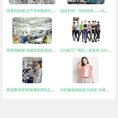
浙泰轻纺城 生产车间制衣忙，针织品带动就业促增收
指尖针织，经纬世界——记安徽淮北秋艳服装厂的出口女工
雨果揭秘⑩ 高级定制女装的精密流程化——探访深圳南油产业带服装巨头的针织品王国
CCEE工厂秀② | 沐途者 以针织工艺，为跨境巨头打造运动服饰新势力
商贸教研室寒假调研系列之六 探访福州格尔兴服装，解码针织品市场新态势
针织服装的批发与供应 价格因素与市场趋势分析