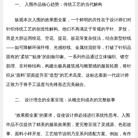
一、 入围作品核心趋势：传统工艺的当代解构
纵观本次入围的效果图全案，一个鲜明的共性在于设计师们对
针织传统工艺的创造性解构。他们不再满足于常规的平针、罗纹，
而是大胆运用绞花、空花、提花、嵌花等复杂技法，结合新型纱线
——如可降解环保纤维、光感纱线、金属丝混纺等，打破了针织品
固有的“柔软”“贴身”的刻板印象。一系列作品通过立体编织、镂空
肌理、非对称结构，构建出极具建筑感与雕塑感的服装轮廓，将针
织从“面料”层面提升至“造型”的艺术高度。这标志着新一代设计师
正致力于将手工温度与先锋形态完美融合。
二、 设计理念的全案呈现：从概念到成衣的完整叙事
“效果图全案”的要求，促使设计师必须进行系统性思考。入围
作品不仅提供了精美的服装效果图，更完整呈现了灵感源、色彩故
事、面料小样开发、工艺细节说明乃至系列搭配方案。例如，有作