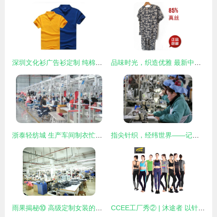
深圳文化衫广告衫定制 纯棉圆领与logo印刷的个性之选
品味时光，织造优雅 最新中老年真丝服装选购全攻略
浙泰轻纺城 生产车间制衣忙，针织品带动就业促增收
指尖针织，经纬世界——记安徽淮北秋艳服装厂的出口女工
雨果揭秘⑩ 高级定制女装的精密流程化——探访深圳南油产业带服装巨头的针织品王国
CCEE工厂秀② | 沐途者 以针织工艺，为跨境巨头打造运动服饰新势力