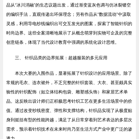
品从“冰川消融”的生态议题出发，通过渐变蓝灰色调与仿冰裂镂空
的编织手法，直观传递出环保理念；另有作品从“数据流动”中汲取
灵感，利用导电纱线编织出可交互发光的图案，探索了智能针织的
时尚边界。这些全案清晰地展示了从概念萌芽到实物可企及的完整
创意链条，体现了当代设计教育中强调的系统化设计思维。
三、 针织品类的边界拓展：超越服装的多元应用
本次大赛的入围作品，显著拓展了针织设计的应用场景。除了
常规的毛衣、连衣裙外，不乏完整的针织套装、大衣、甚至颇具实
验性的针织配饰（如立体结构包袋、雕塑感头饰）和家居艺术单
品。这反映出设计师们正积极思考针织工艺在更多生活场景中的价
值。通过改变纱线密度、弹性和支撑结构，针织品实现了从极度贴
身到挺括有型的性能跨越，满足了从日常穿着到艺术表达的多层次
需求，预示着针织技术在未来时尚乃至生活方式产业中更广泛的渗
透力。